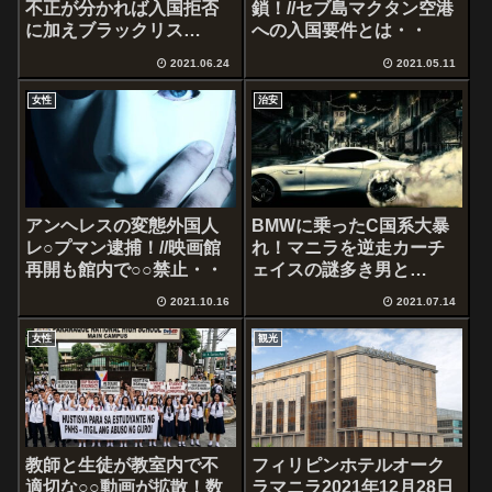
不正が分かれば入国拒否
鎖！//セブ島マクタン空港
に加えブラックリス
への入国要件とは・・
ト！！・・
2021.06.24
2021.05.11
女性
治安
アンヘレスの変態外国人
BMWに乗ったC国系大暴
レ○プマン逮捕！//映画館
れ！マニラを逆走カーチ
再開も館内で○○禁止・・
ェイスの謎多き男と
は・・
2021.10.16
2021.07.14
女性
観光
教師と生徒が教室内で不
フィリピンホテルオーク
適切な○○動画が拡散！数
ラマニラ2021年12月28日