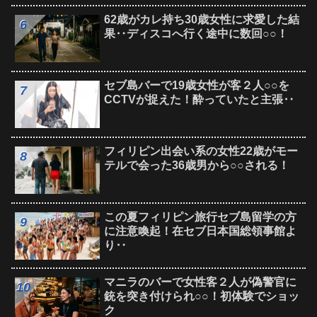
62歳がカレ持ち30歳女性に求愛した結
果‥ディスコへ行く途中に数回○○！
セブ島バーで19歳女性が客２人○○を
CCTVが捉えた！酔っていたと主張‥
フィリピン出会い系の女性22歳がモー
テルで会った36歳男から○○される！
この夏フィリピン旅行セブ島留学の方
に注意喚起！在セブ日本国総領事館よ
り‥
マニラのバーで女性客２人が偽警官に
銃を突き付けられ○○！初体験でショッ
ク