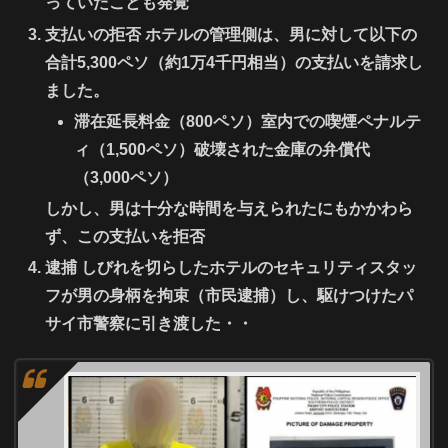
っていた
ことも発覚
支払いの拒否
ホテルの管理側は、男に対して以下の
合計5,300ペソ（約1万4千円相当）の支払いを請求し
ました。
滞在延長料金（800ペソ）室内での喫煙ペナルテ
ィ（1,500ペソ）破壊された金庫の弁償代
（3,000ペソ）
しかし、男は十分な時間を与えられたにもかかわら
ず、この支払いを拒否
逮捕
しびれを切らしたホテルのセキュリティスタッ
フが男の身柄を拘束（市民逮捕）し、駆けつけたパ
サイ市警察に引き渡した・・