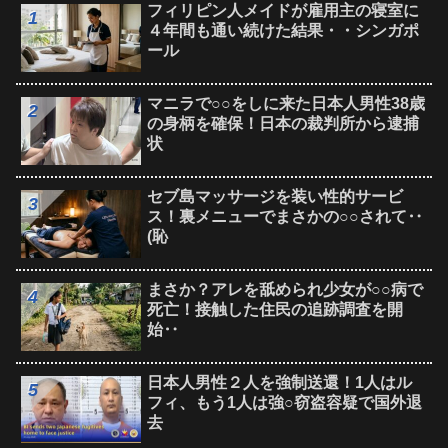
フィリピン人メイドが雇用主の寝室に
４年間も通い続けた結果・・シンガポ
ール
マニラで○○をしに来た日本人男性38歳
の身柄を確保！日本の裁判所から逮捕
状
セブ島マッサージを装い性的サービ
ス！裏メニューでまさかの○○されて‥
(恥
まさか？アレを舐められ少女が○○病で
死亡！接触した住民の追跡調査を開
始‥
日本人男性２人を強制送還！1人はル
フィ、もう1人は強○窃盗容疑で国外退
去