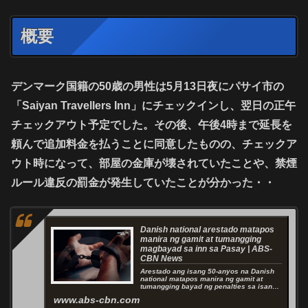
概要
デンマーク国籍の50歳の男性
は5月13日夜にパサイ市の
「Saiyan Travellers Inn」にチェックインし、翌日の正午
チェックアウト予定でした。その後、午後4時まで延長を
頼んで追加料金を払うことに同意したものの、チェックア
ウト時になって、
部屋の金庫が壊されていた
ことや、
禁煙
ルール違反の罰金
が発生していたことが分かった・・
Danish national arestado matapos
manira ng gamit at tumangging
magbayad sa inn sa Pasay | ABS-
CBN News
Arestado ang isang 50-anyos na Danish
national matapos manira ng gamit at
tumangging bayad ng penalties sa isang
inn sa ...
www.abs-cbn.com