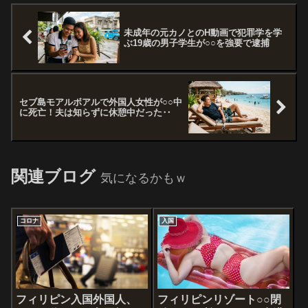
未成年の元カノとのH動画で犯罪学を学
ぶ19歳の男子学生が○○を強要で逮捕
セブ島モアルボアルで外国人女性が○○中
に死亡！夫は知らずに休憩中だった‥
関連ブログ
気になるかもｗ
コロナ
入国
フィリピン入国外国人、
フィリピンリゾート○○閉