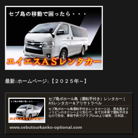
最新↓ホームページ↓【２０２５年～】
セブ島ボホール島（運転手付き）レンタカー｜
ASレンタカー＆アリサトラベル
セブ島ボホール島運転手付きレンタカーとは、悪名高きフ
ィリピンのタクシーより安心で、全て日本車で運転手付き
なので安全、事前予約でグラブGrabより確実、日本語で
お問い合わせから予約まで出来るので快適、セブを熟知し
たスタッフがアドバイスおよびコ...
www.cebutourkanko-optional.com