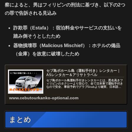
察によると、男はフィリピンの刑法に基づき、以下の2つ
の罪で告訴される見込み
詐欺罪（Estafa）
：宿泊料金やサービスの支払いを
踏み倒そうとしたため
器物損壊罪（Malicious Mischief）
：ホテルの備品
（金庫）を故意に破壊したため
セブ島ボホール島（運転手付き）レンタカー｜
ASレンタカー＆アリサトラベル
セブ島ボホール島運転手付きレンタカーとは、悪名高きフ
ィリピンのタクシーより安心で、全て日本車で運転手付き
なので安全、事前予約でグラブGrabより確実、日本語で
お問い合わせから予約まで出来るので快適、セブを熟知し
たスタッフがアドバイスおよびコ...
www.cebutourkanko-optional.com
まとめ