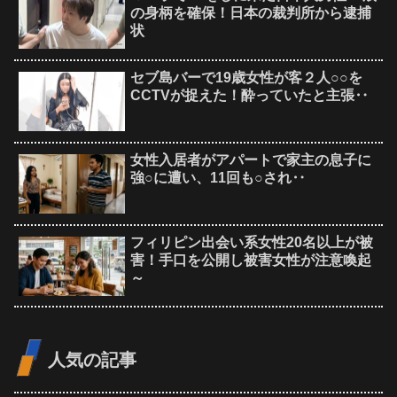
の身柄を確保！日本の裁判所から逮捕
状
セブ島バーで19歳女性が客２人○○を
CCTVが捉えた！酔っていたと主張‥
女性入居者がアパートで家主の息子に
強○に遭い、11回も○され‥
フィリピン出会い系女性20名以上が被
害！手口を公開し被害女性が注意喚起
～
人気の記事