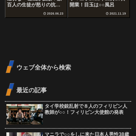
百人の生徒が怒りの抗議
開業！目玉は○○風呂
活動
2026.06.23
2021.11.19
ウェブ全体から検索
最近の記事
タイ学校銃乱射で８人のフィリピン人
教師が○○！フィリピン大使館の発表
マニラで○○をしに来た日本人男性38歳