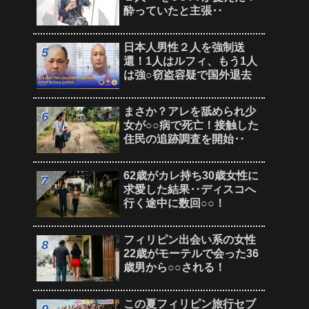
酔っていたと主張‥
日本人男性２人を強制送
還！1人はルフィ、もう1人
は強○窃盗容疑で国外退去
まさか？アレを舐められ少
女が○○病で死亡！接触した
住民の追跡調査を開始‥
62歳がカレ持ち30歳女性に
求愛した結果‥ディスコへ
行く途中に数回○○！
フィリピン出会い系の女性
22歳がモーテルで会った36
歳男から○○される！
この夏フィリピン旅行セブ