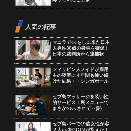
人気の記事
マニラで○○をしに来た日本
人男性38歳の身柄を確保！
日本の裁判所から逮捕状
フィリピン人メイドが雇用
主の寝室に４年間も通い続
けた結果・・シンガポール
セブ島マッサージを装い性
的サービス！裏メニューで
まさかの○○されて‥(恥
セブ島バーで19歳女性が客
２人○○をCCTVが捉えた！