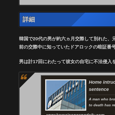
詳細
韓国で20代の男が約六ヵ月交際して別れた、
前の交際中に知っていたドアロックの暗証番
男は計
17回
にわたって彼女の自宅に不法侵入
Home intrud
sentence
A man who brok
to death has r