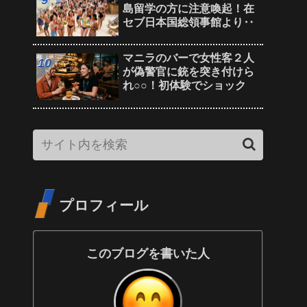
島留学の方に注意喚起！在
セブ日本国総領事館より‥
マニラのバーで女性客２人
が偽警官に銃を突き付けら
れ○○！初体験でショック
プロフィール
このブログを書いた人