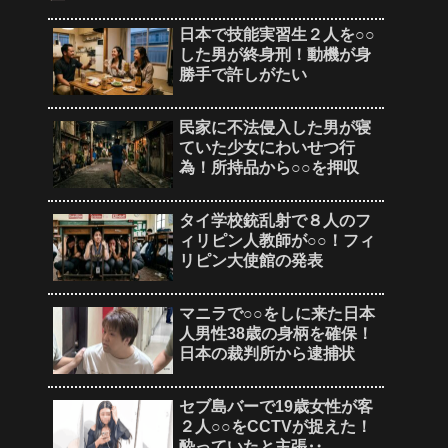
日本で技能実習生２人を○○
した男が終身刑！動機が身
勝手で許しがたい
民家に不法侵入した男が寝
ていた少女にわいせつ行
為！所持品から○○を押収
タイ学校銃乱射で８人のフ
ィリピン人教師が○○！フィ
リピン大使館の発表
マニラで○○をしに来た日本
人男性38歳の身柄を確保！
日本の裁判所から逮捕状
セブ島バーで19歳女性が客
２人○○をCCTVが捉えた！
酔っていたと主張‥