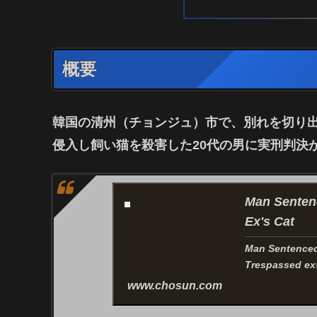
概要
韓国の清州（チョンジュ）市で、別れを切り
侵入し
飼い猫を殺害した20代の男
に実刑判決
Man Sentenc
Ex's Cat
Man Sentenced 
Trespassed exs
www.chosun.com