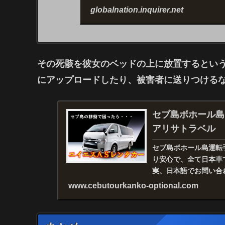
globalnation.inquirer.net
その死骸を彼女の
ベッドの上に放置
するとい
にアップロードしたり、被害者に送りつける
セブ島ボホール島
アリサトラベル
セブ島ボホール島運転
り安心で、全て日本車
実、日本語でお問い合
フがアドバイスおよびコ.
www.cebutourkanko-optional.com