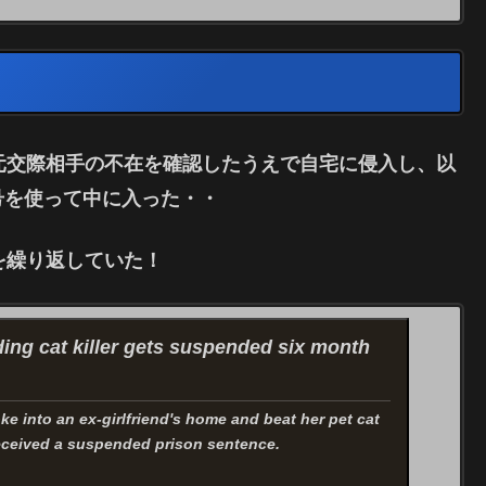
元交際相手の不在を確認したうえで自宅に侵入し、以
号を使って中に入った・・
を繰り返していた！
ing cat killer gets suspended six month
e into an ex-girlfriend's home and beat her pet cat
eceived a suspended prison sentence.