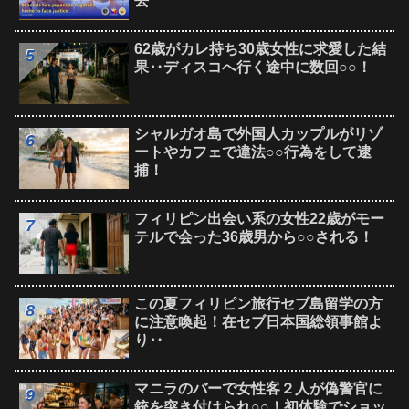
去
62歳がカレ持ち30歳女性に求愛した結
果‥ディスコへ行く途中に数回○○！
シャルガオ島で外国人カップルがリゾ
ートやカフェで違法○○行為をして逮
捕！
フィリピン出会い系の女性22歳がモー
テルで会った36歳男から○○される！
この夏フィリピン旅行セブ島留学の方
に注意喚起！在セブ日本国総領事館よ
り‥
マニラのバーで女性客２人が偽警官に
銃を突き付けられ○○！初体験でショッ