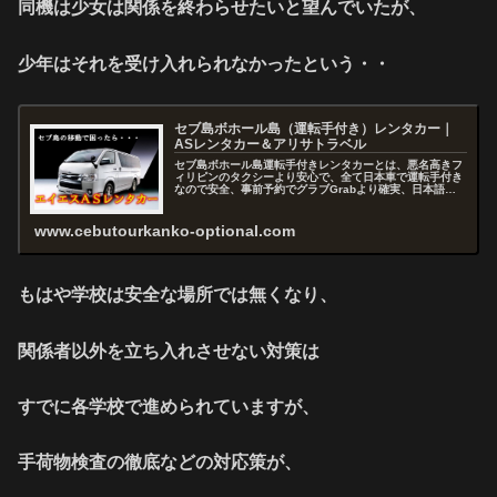
同機は少女は関係を終わらせたいと望んでいたが、
少年はそれを受け入れられなかったという・・
セブ島ボホール島（運転手付き）レンタカー｜
ASレンタカー＆アリサトラベル
セブ島ボホール島運転手付きレンタカーとは、悪名高きフ
ィリピンのタクシーより安心で、全て日本車で運転手付き
なので安全、事前予約でグラブGrabより確実、日本語で
お問い合わせから予約まで出来るので快適、セブを熟知し
たスタッフがアドバイスおよびコ...
www.cebutourkanko-optional.com
もはや学校は安全な場所では無くなり、
関係者以外を立ち入れさせない対策は
すでに各学校で進められていますが、
手荷物検査の徹底などの対応策が、