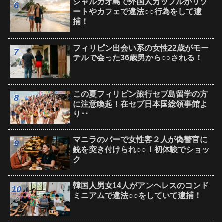
シャルガオ島で外国人カップルがリゾ
ートやカフェで違法○○行為をして逮
捕！
フィリピン出会い系の女性22歳がモー
テルで会った36歳男から○○される！
この夏フィリピン旅行セブ島留学の方
に注意喚起！在セブ日本国総領事館よ
り‥
マニラのバーで女性客２人が偽警官に
銃を突き付けられ○○！初体験でショッ
ク
韓国人男女14人がアンヘレスのコンド
ミニアムで違法○○をしていて逮捕！