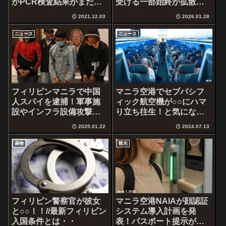
がPCR検査結果がまだの
受ける一部始終が拡散さ
謎？
れ…
2021.12.03
2026.01.28
ニュース
ニュース
フィリピンマニラで中国
マニラ空港でセブパシフ
人スパイを逮捕！軍事施
ィック航空機が○○にハマ
設やインフラ設備攻撃が
り立ち往生！と気になる
目的か
情報
2025.01.22
2024.07.13
薬物
観光
フィリピン警察官が彼女
マニラ空港NAIAが顔認証
と○○！！//最新フィリピン
システム導入計画を発
入国条件とは・・
表！パスポート提示が不