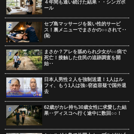
４年間も通い続けた結果・・シンガポ
ール
セブ島マッサージを装い性的サービ
ス！裏メニューでまさかの○○されて‥
(恥
まさか？アレを舐められ少女が○○病で
死亡！接触した住民の追跡調査を開
始‥
日本人男性２人を強制送還！1人はル
フィ、もう1人は強○窃盗容疑で国外退
去
62歳がカレ持ち30歳女性に求愛した結
果‥ディスコへ行く途中に数回○○！