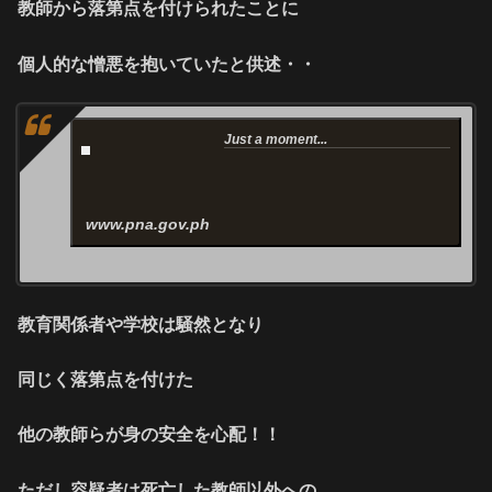
教師から落第点を付けられたことに
個人的な憎悪を抱いていたと供述・・
Just a moment...
www.pna.gov.ph
教育
関係者
や学校は騒然となり
同じく落第点を付けた
他の教師らが身の安全を心配！！
ただし容疑者は死亡した教師以外への