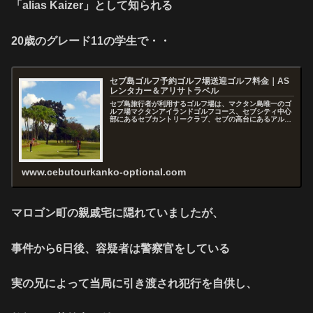
「alias Kaizer」として知られる
20歳のグレード11の学生で・・
セブ島ゴルフ予約ゴルフ場送迎ゴルフ料金｜AS
レンタカー＆アリサトラベル
セブ島旅行者が利用するゴルフ場は、マクタン島唯一のゴ
ルフ場マクタンアイランドゴルフコース、セブシティ中心
部にあるセブカントリークラブ、セブの高台にあるアルタ
ビスタ、いずれも日本から予約をすると高額ですが、現地
予約ならお任せください！ゴルフ場...
www.cebutourkanko-optional.com
マロゴン町の親戚宅に隠れていましたが、
事件から6日後、容疑者は警察官をしている
実の兄によって当局に引き渡され犯行を自供し、