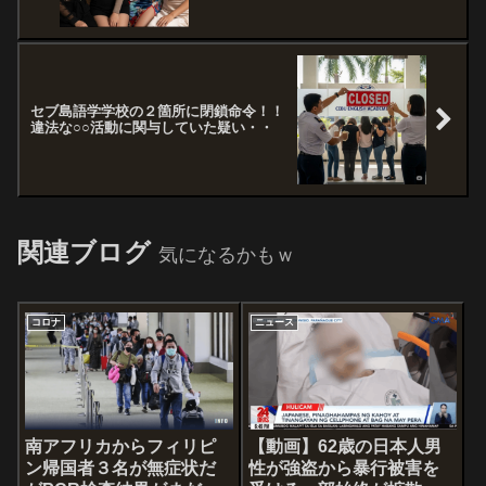
セブ島語学学校の２箇所に閉鎖命令！！
違法な○○活動に関与していた疑い・・
関連ブログ
気になるかもｗ
コロナ
ニュース
南アフリカからフィリピ
【動画】62歳の日本人男
ン帰国者３名が無症状だ
性が強盗から暴行被害を