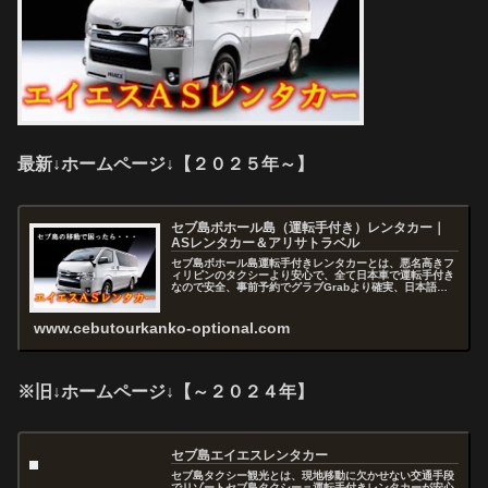
最新↓ホームページ↓【２０２５年～】
セブ島ボホール島（運転手付き）レンタカー｜
ASレンタカー＆アリサトラベル
セブ島ボホール島運転手付きレンタカーとは、悪名高きフ
ィリピンのタクシーより安心で、全て日本車で運転手付き
なので安全、事前予約でグラブGrabより確実、日本語で
お問い合わせから予約まで出来るので快適、セブを熟知し
たスタッフがアドバイスおよびコ...
www.cebutourkanko-optional.com
※旧↓ホームページ↓【～２０２４年】
セブ島エイエスレンタカー
セブ島タクシー観光とは、現地移動に欠かせない交通手段
でリゾートセブ島タクシー＝運転手付きレンタカーが安心