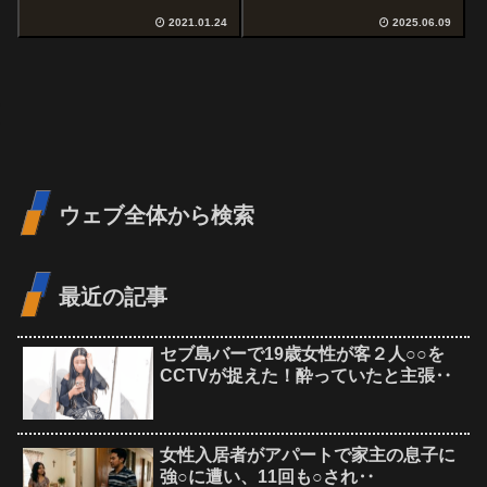
要⁉
2021.01.24
2025.06.09
ウェブ全体から検索
最近の記事
セブ島バーで19歳女性が客２人○○を
CCTVが捉えた！酔っていたと主張‥
女性入居者がアパートで家主の息子に
強○に遭い、11回も○され‥