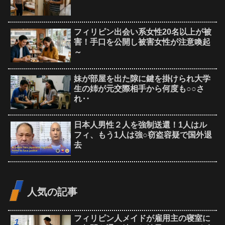
フィリピン出会い系女性20名以上が被
害！手口を公開し被害女性が注意喚起
～
妹が部屋を出た隙に鍵を掛けられ大学
生の姉が元交際相手から何度も○○さ
れ‥
日本人男性２人を強制送還！1人はル
フィ、もう1人は強○窃盗容疑で国外退
去
人気の記事
フィリピン人メイドが雇用主の寝室に