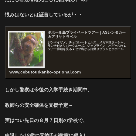
恨みはないとは証言しているが・・
ボホール島プライベートツアー｜ASレンタカー
＆アリサトラベル
ジンベイザメ、チョコレートヒルズ、メガネ猿ターシャ、
ランチ付きリバークルーズ、ジップライン、バギーATV▲
ツアー詳細を見る▲セブ島から日帰りプランとボホール・
パングラオ島泊出発プランあり 【定番コース】早朝出発プ
ラン ツアー料金：貸切プライ...
www.cebutourkanko-optional.com
しかし警察は今後の入学手続き期間中、
教師らの安全確保を支援予定～
実はつい先日の８月７日別の学校で、
中退した18歳の元彼氏が教室に侵入し、