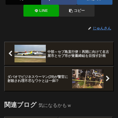
LINE
コピー
じゅんさん
中部～セブ島直行便！再開に向けて名古
屋市とセブ市が覚書締結を目指す計画
ダバオでビジネスウーマン(39)が警官に
射殺され理不尽なワケとは一体!?
関連ブログ
気になるかもｗ