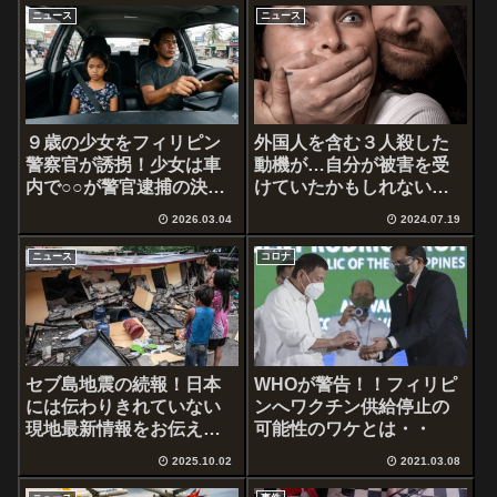
ニュース
ニュース
９歳の少女をフィリピン
外国人を含む３人殺した
警察官が誘拐！少女は車
動機が…自分が被害を受
内で○○が警官逮捕の決め
けていたかもしれない恐
手
怖とは
2026.03.04
2024.07.19
ニュース
コロナ
セブ島地震の続報！日本
WHOが警告！！フィリピ
には伝わりきれていない
ンへワクチン供給停止の
現地最新情報をお伝えし
可能性のワケとは・・
ます…
2025.10.02
2021.03.08