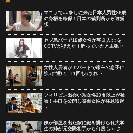
マニラで○○をしに来た日本人男性38歳
の身柄を確保！日本の裁判所から逮捕
状
セブ島バーで19歳女性が客２人○○を
CCTVが捉えた！酔っていたと主張‥
女性入居者がアパートで家主の息子に
強○に遭い、11回も○され‥
フィリピン出会い系女性20名以上が被
害！手口を公開し被害女性が注意喚起
～
妹が部屋を出た隙に鍵を掛けられ大学
生の姉が元交際相手から何度も○○さ