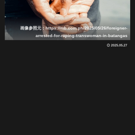
画像参照元：https://mb.com.ph/2025/05/26/foreigner-
arrested-for-raping-transwoman-in-batangas
2025.05.27