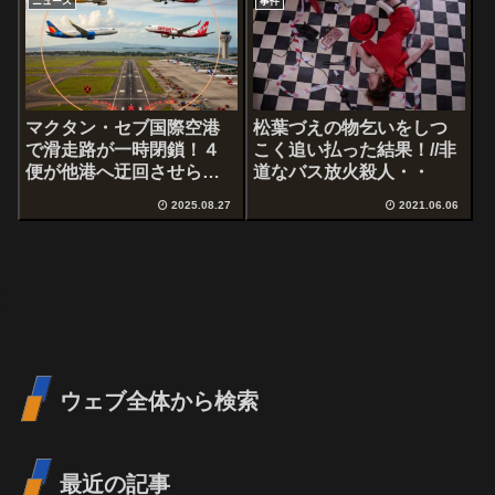
ニュース
事件
マクタン・セブ国際空港
松葉づえの物乞いをしつ
で滑走路が一時閉鎖！４
こく追い払った結果！//非
便が他港へ迂回させられ
道なバス放火殺人・・
たワケ
2025.08.27
2021.06.06
ウェブ全体から検索
最近の記事