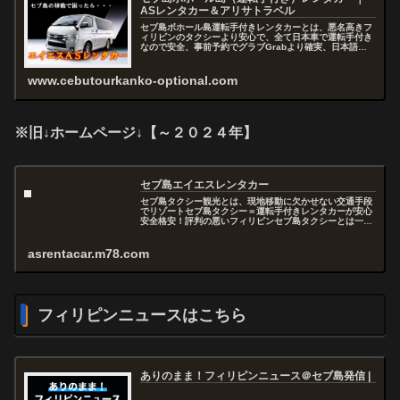
ASレンタカー＆アリサトラベル
セブ島ボホール島運転手付きレンタカーとは、悪名高きフ
ィリピンのタクシーより安心で、全て日本車で運転手付き
なので安全、事前予約でグラブGrabより確実、日本語で
お問い合わせから予約まで出来るので快適、セブを熟知し
たスタッフがアドバイスおよびコ...
www.cebutourkanko-optional.com
※旧↓ホームページ↓【～２０２４年】
セブ島エイエスレンタカー
セブ島タクシー観光とは、現地移動に欠かせない交通手段
でリゾートセブ島タクシー＝運転手付きレンタカーが安心
安全格安！評判の悪いフィリピンセブ島タクシーとは一味
違うエイエスＡＳレンタカーをぜひご利用ください！...
asrentacar.m78.com
フィリピンニュースはこちら
ありのまま！フィリピンニュース＠セブ島発信 |