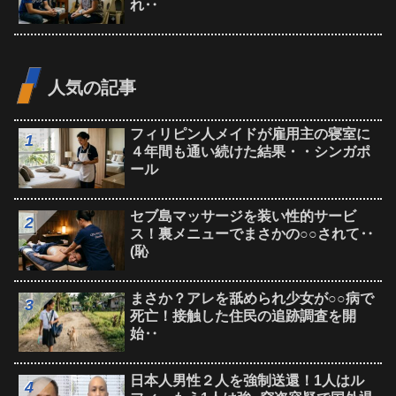
れ‥
人気の記事
フィリピン人メイドが雇用主の寝室に
４年間も通い続けた結果・・シンガポ
ール
セブ島マッサージを装い性的サービ
ス！裏メニューでまさかの○○されて‥
(恥
まさか？アレを舐められ少女が○○病で
死亡！接触した住民の追跡調査を開
始‥
日本人男性２人を強制送還！1人はル