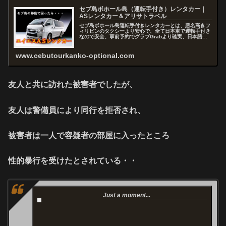
セブ島ボホール島（運転手付き）レンタカー｜
ASレンタカー＆アリサトラベル
セブ島ボホール島運転手付きレンタカーとは、悪名高きフ
ィリピンのタクシーより安心で、全て日本車で運転手付き
なので安全、事前予約でグラブGrabより確実、日本語で
お問い合わせから予約まで出来るので快適、セブを熟知し
たスタッフがアドバイスおよびコ...
www.cebutourkanko-optional.com
友人と共に訪れた被害者でしたが、
友人は警備員により同行を拒否され、
被害者は一人で容疑者の部屋に入ったところ
性的暴行を受けたとされている・・
Just a moment...