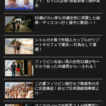
フィ、もう1人は強○窃盗容疑で国外退
去
62歳がカレ持ち30歳女性に求愛した結
果‥ディスコへ行く途中に数回○○！
シャルガオ島で外国人カップルがリゾ
ートやカフェで違法○○行為をして逮
捕！
フィリピン出会い系の女性22歳がモー
テルで会った36歳男から○○される！
この夏フィリピン旅行セブ島留学の方
に注意喚起！在セブ日本国総領事館よ
り‥
マニラのバーで女性客２人が偽警官に