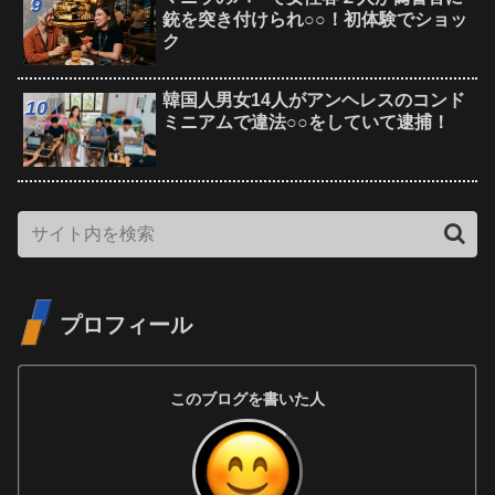
銃を突き付けられ○○！初体験でショッ
ク
韓国人男女14人がアンヘレスのコンド
ミニアムで違法○○をしていて逮捕！
プロフィール
このブログを書いた人