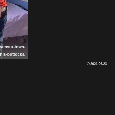
amsur-town-
his-buttocks/
2021.06.23