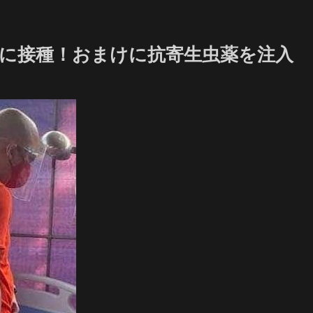
に接種！おまけに抗寄生虫薬を注入