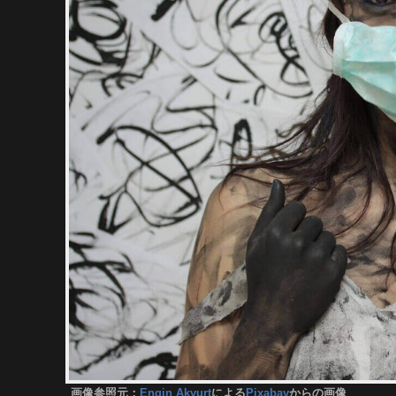
画像参照元：
Engin Akyurt
による
Pixabay
からの画像