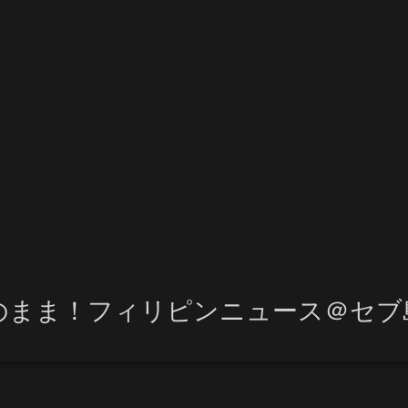
のまま！フィリピンニュース＠セブ