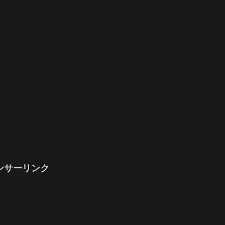
ンサーリンク