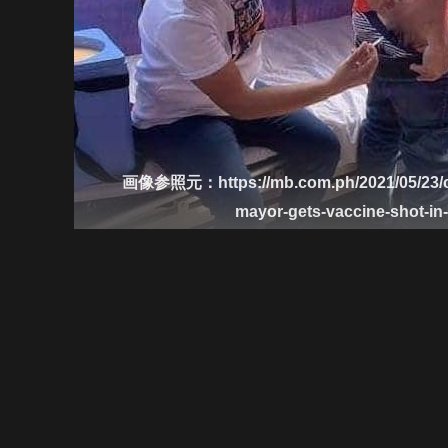
画像参照元：https://mb.com.ph/2021/05/23/c
mayor-gets-vaccine-shot-in-