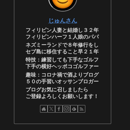
じゅんさん
フィリピン人妻と結婚し３２年
フィリピンハーフ１人娘のパパ
ネズミーランドで８年修行をし
セブ島に移住すること早２１年
特技：練習しても下手なゴルフ
下手の横好ヘッポコゴルファー
趣味：コロナ禍で酒よりブログ
５０の手習いオッサンブロガー
ブログお気に召しましたら
ご登録よろしくお願いします！