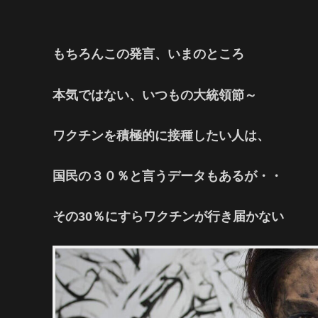
もちろんこの発言、いまのところ
本気ではない、いつもの大統領節～
ワクチンを積極的に接種したい人は、
国民の３０％と言うデータもあるが・・
その30％にすらワクチンが行き届かない