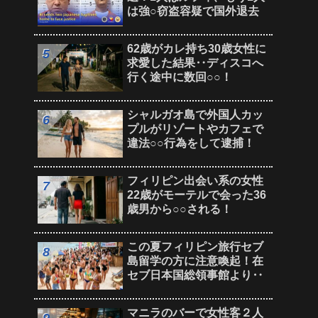
は強○窃盗容疑で国外退去
62歳がカレ持ち30歳女性に
求愛した結果‥ディスコへ
行く途中に数回○○！
シャルガオ島で外国人カッ
プルがリゾートやカフェで
違法○○行為をして逮捕！
フィリピン出会い系の女性
22歳がモーテルで会った36
歳男から○○される！
この夏フィリピン旅行セブ
島留学の方に注意喚起！在
セブ日本国総領事館より‥
マニラのバーで女性客２人