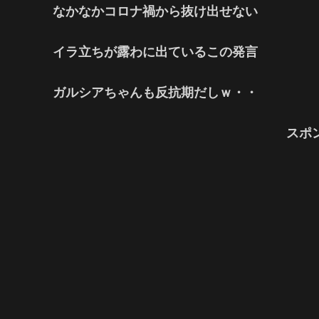
なかなかコロナ禍から抜け出せない
イラ立ちが露わに出ているこの発言
ガルシアちゃんも反抗期だしｗ・・
スポ