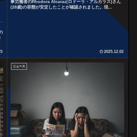
事労働者のRhodora Alcaraz(ロドーラ・アルカラス)さん
(28歳)の容態が安定したことが確認されました。現...
ら
の
3
捜
25
2025.12.02
ニュース