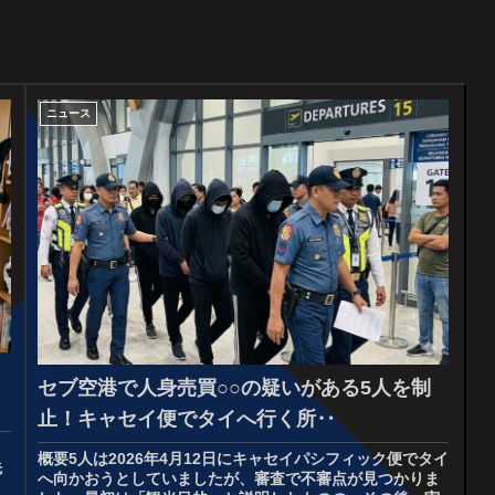
ニュース
セブ空港で人身売買○○の疑いがある5人を制
止！キャセイ便でタイへ行く所‥
概要5人は2026年4月12日にキャセイパシフィック便でタイ
先
へ向かおうとしていましたが、審査で不審点が見つかりま