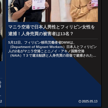
マニラ空港で日本人男性とフィリピン女性を
逮捕！人身売買の被害者は13名？
5月12日、フィリピン移民労働者省DMWは、
（Department of Migrant Workers）日本人とフィリピン
人の2名がマニラ空港ことニノイ・アキノ国際空港
（NAIA）T３で違法勧誘と人身売買の容疑で逮捕されたと
発表！国家調査...
あ
語
ら
12
2025.05.13