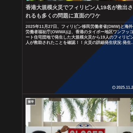
香港大規模火災でフィリピン人19名が救出さ
れるも多くの問題に直面のワケ
2025年11月27日、フィリピン移民労働者省(DMW)と海外
労働者福祉庁(OWWA)は、香港のタイポー地区ワンフッ
ート住宅団地で発生した大規模火災から19人のフィリピ
人が救助されたことを確認！！火災の詳細発生状況:発生
時: 11月2...
2025.11.
留学