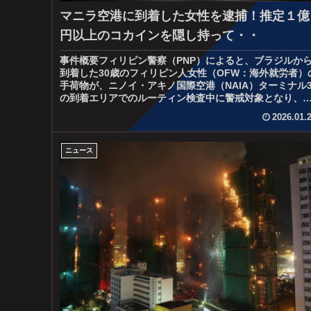
マニラ空港に到着した女性を逮捕！推定１億
円以上のコカインを隠し持って・・
事件概要フィリピン警察（PNP）によると、ブラジルか
到着した30歳のフィリピン人女性（OFW：海外就労者）
手荷物が、ニノイ・アキノ国際空港（NAIA）ターミナル
の到着エリアでのルーティン検査中に警戒対象となり、
索の結果、コカイン約8...
2026.01.
ニュース