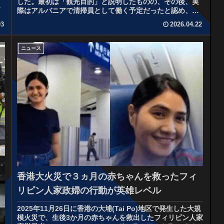
した。最初は「観光目的」と説明したものの、その後、実
疑
際はアルバニアで清掃員として働く予定だったと認め、書
類手続きのために1人あた...
03
2026.04.22
ニュース
香港大火災で３ヵ月の赤ちゃんを救ったフィ
リピン人家政婦の行動が英雄レベル
2025年11月26日に香港の大埔(Tai Po)地区で発生した大規
模火災で、生後3か月の赤ちゃんを救出したフィリピン人家