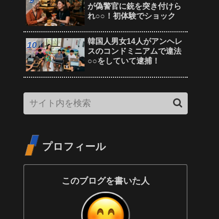
が偽警官に銃を突き付けら
れ○○！初体験でショック
韓国人男女14人がアンヘレ
スのコンドミニアムで違法
○○をしていて逮捕！
プロフィール
このブログを書いた人