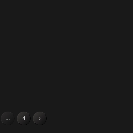
次
…
4
へ