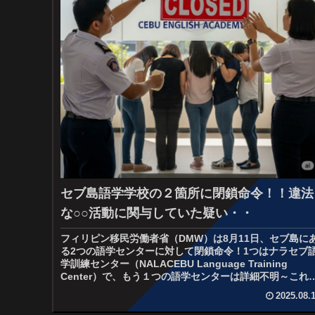
セブ島語学学校の２箇所に閉鎖命令！！違法
な○○活動に関与していた疑い・・
フィリピン移民労働者省（DMW）は8月11日、セブ島に
る2つの語学センターに対して閉鎖命令！1つはナラセブ
学訓練センター（NALACEBU Language Training
Center）で、もう１つの語学センターは詳細不明～これ
の...
2025.08.