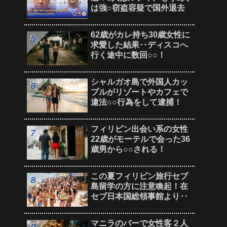
は強○窃盗容疑で国外退去
62歳がカレ持ち30歳女性に
求愛した結果‥ディスコへ
行く途中に数回○○！
シャルガオ島で外国人カッ
プルがリゾートやカフェで
違法○○行為をして逮捕！
フィリピン出会い系の女性
22歳がモーテルで会った36
歳男から○○される！
この夏フィリピン旅行セブ
島留学の方に注意喚起！在
セブ日本国総領事館より‥
マニラのバーで女性客２人