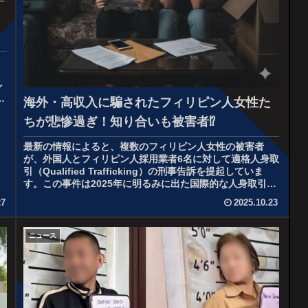
コ
ン
日
海外・高収入に騙されたフィリピン人女性た
ちが悲惨過ぎ！知り合いも被害者⁉
最新の情報によると、複数のフィリピン人女性の被害者
が、外国人とフィリピン人採用業者6名に対して適格人身取
引（Qualified Trafficking）の刑事告訴を提起していま
す。この事件は2025年に明るみに出た国際的な人身取引ネ
ットワー...
27
2025.10.23
ニュース