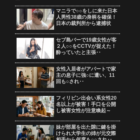
マニラで○○をしに来た日本
人男性38歳の身柄を確保！
日本の裁判所から逮捕状
セブ島バーで19歳女性が客
２人○○をCCTVが捉えた！
酔っていたと主張‥
女性入居者がアパートで家
主の息子に強○に遭い、11
回も○され‥
フィリピン出会い系女性20
名以上が被害！手口を公開
し被害女性が注意喚起～
妹が部屋を出た隙に鍵を掛
けられ大学生の姉が元交際
相手から何度も○○され‥