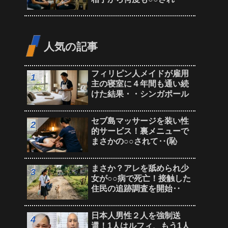
人気の記事
フィリピン人メイドが雇用
主の寝室に４年間も通い続
けた結果・・シンガポール
セブ島マッサージを装い性
的サービス！裏メニューで
まさかの○○されて‥(恥
まさか？アレを舐められ少
女が○○病で死亡！接触した
住民の追跡調査を開始‥
日本人男性２人を強制送
還！1人はルフィ、もう1人