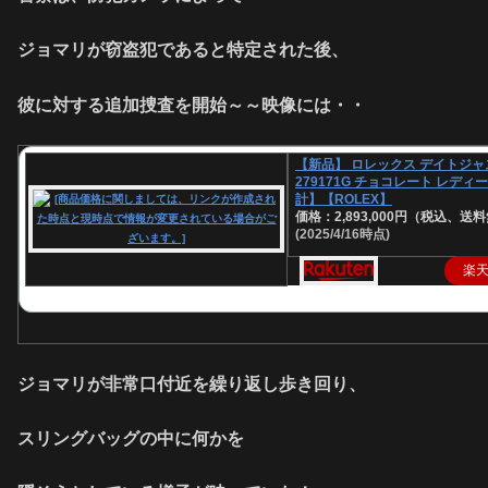
ジョマリが窃盗犯であると特定された後、
彼に対する追加捜査を開始～～映像には・・
【新品】 ロレックス デイトジャス
279171G チョコレート レディ
計】【ROLEX】
価格：2,893,000円（税込、送料
(2025/4/16時点)
楽
ジョマリが非常口付近を繰り返し歩き回り、
スリングバッグの中に何かを