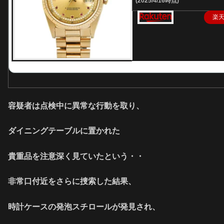
(2025/4/16時点)
楽
容疑者は点検中に異常な行動を取り、
ダイニングテーブルに置かれた
貴重品を注意深く見ていたという・・
非常口付近をさらに捜索した結果、
時計ケースの発泡スチロールが発見され、