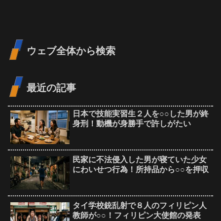
ウェブ全体から検索
最近の記事
日本で技能実習生２人を○○した男が終
身刑！動機が身勝手で許しがたい
民家に不法侵入した男が寝ていた少女
にわいせつ行為！所持品から○○を押収
タイ学校銃乱射で８人のフィリピン人
教師が○○！フィリピン大使館の発表