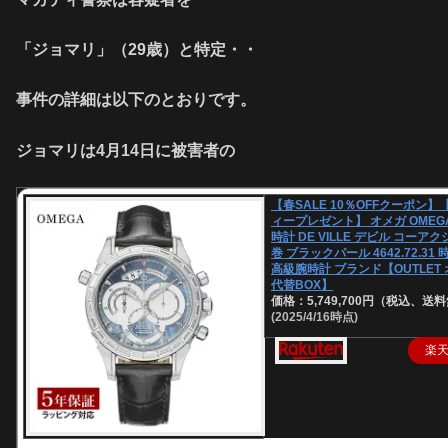
「ジョマリ」（29歳）と特定・・
事件の詳細は以下のとおりです。
ジョマリは4月14日に被害者の
【春SALE 10％OFFクーポン
ィープレゼント】 オメガ OMEG
時計 DE VILLE デビル コーア
巻 ブラックパール 4642.72.31
高級腕時計 ブランド【OUTLET
代替BOX】
価格：5,749,700円（税込、送料
(2025/4/16時点)
楽