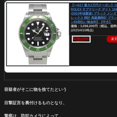
【〜4/17 最大2万円クーポン】
ROLEX サブマリーナ デイト 166
(2003年頃製造) ブラック メンズ
レックス 時計 高級腕時計 ブラン
ン60回払い無金利】【中古】
価格：3,098,000円（税込、送料
(2025/4/16時点)
楽
容疑者がそこに物を捨てたという
目撃証言を裏付けるものとなり、
警察は、防犯カメラによって