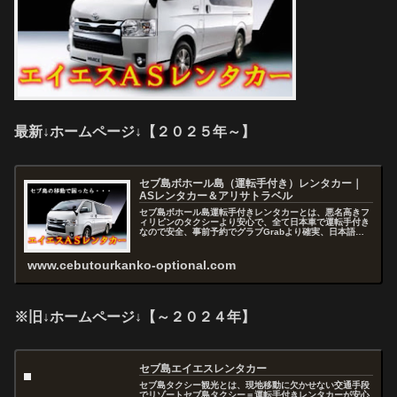
最新↓ホームページ↓【２０２５年～】
セブ島ボホール島（運転手付き）レンタカー｜
ASレンタカー＆アリサトラベル
セブ島ボホール島運転手付きレンタカーとは、悪名高きフ
ィリピンのタクシーより安心で、全て日本車で運転手付き
なので安全、事前予約でグラブGrabより確実、日本語で
お問い合わせから予約まで出来るので快適、セブを熟知し
たスタッフがアドバイスおよびコ...
www.cebutourkanko-optional.com
※旧↓ホームページ↓【～２０２４年】
セブ島エイエスレンタカー
セブ島タクシー観光とは、現地移動に欠かせない交通手段
でリゾートセブ島タクシー＝運転手付きレンタカーが安心