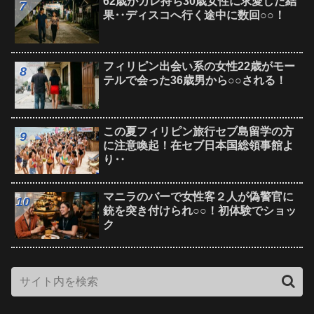
62歳がカレ持ち30歳女性に求愛した結
果‥ディスコへ行く途中に数回○○！
フィリピン出会い系の女性22歳がモー
テルで会った36歳男から○○される！
この夏フィリピン旅行セブ島留学の方
に注意喚起！在セブ日本国総領事館よ
り‥
マニラのバーで女性客２人が偽警官に
銃を突き付けられ○○！初体験でショッ
ク