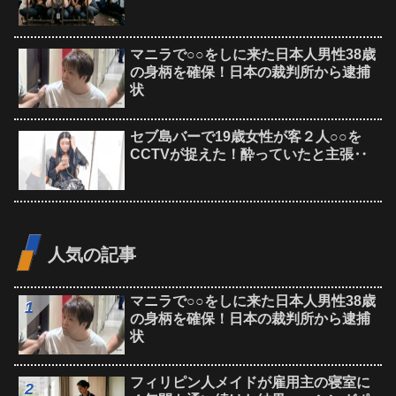
マニラで○○をしに来た日本人男性38歳
の身柄を確保！日本の裁判所から逮捕
状
セブ島バーで19歳女性が客２人○○を
CCTVが捉えた！酔っていたと主張‥
人気の記事
マニラで○○をしに来た日本人男性38歳
の身柄を確保！日本の裁判所から逮捕
状
フィリピン人メイドが雇用主の寝室に