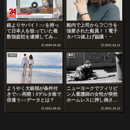
銃よりヤバイ！○○を持っ
船内で上司からフ〇ラを
て日本人を狙っていた複
強要された船員！！電子
数強盗犯を逮捕してみた
タバコ値上げ協議・・
結果
2025.04.26
2021.02.11
コロナ
事件
ようやく大統領が条件付
ニューヨークでフィリピ
きで○○再開！//デルタ株で
ン人看護師の女性が突然
倍違う○○データとは？
ホームレスに押し倒さ
れ・・
2021.09.21
2021.10.12