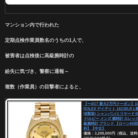
マンション内で行われた
定期点検作業員数名のうちの1人で、
被害者は点検後に高級腕時計の
紛失に気づき、警察に通報～
複数（作業員）の目撃者によると、
【〜4/17 最大2万円クーポン】
ROLEX デイデイト 18238LR L番
頃製造) シャンパン/ミリヤード
ド/ルビー メンズ 腕時計 ロレック
級腕時計 ブランド 【ローン60
利】【中古】
価格：3,208,000円（税込、送料