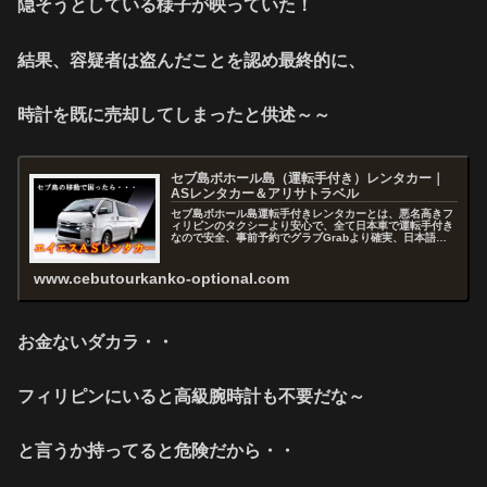
隠そうとしている様子が映っていた！
結果、容疑者は盗んだことを認め最終的に、
時計を既に売却してしまったと供述～～
セブ島ボホール島（運転手付き）レンタカー｜
ASレンタカー＆アリサトラベル
セブ島ボホール島運転手付きレンタカーとは、悪名高きフ
ィリピンのタクシーより安心で、全て日本車で運転手付き
なので安全、事前予約でグラブGrabより確実、日本語で
お問い合わせから予約まで出来るので快適、セブを熟知し
たスタッフがアドバイスおよびコ...
www.cebutourkanko-optional.com
お金ないダカラ・・
フィリピンにいると高級腕時計も不要だな～
と言うか持ってると危険だから・・