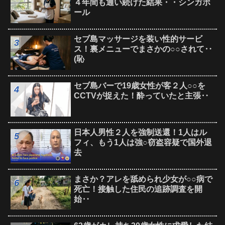
４年間も通い続けた結果・・シンガポ
ール
セブ島マッサージを装い性的サービ
ス！裏メニューでまさかの○○されて‥
(恥
セブ島バーで19歳女性が客２人○○を
CCTVが捉えた！酔っていたと主張‥
日本人男性２人を強制送還！1人はル
フィ、もう1人は強○窃盗容疑で国外退
去
まさか？アレを舐められ少女が○○病で
死亡！接触した住民の追跡調査を開
始‥