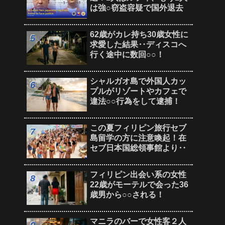
は強○窃盗容疑で国外退去
62歳がカレ持ち30歳女性に
求愛した結果‥ディスコへ
行く途中に数回○○！
シャルガオ島で外国人カッ
プルがリゾートやカフェで
違法○○行為をして逮捕！
この夏フィリピン旅行セブ
島留学の方に注意喚起！在
セブ日本国総領事館より‥
フィリピン出会い系の女性
22歳がモーテルで会った36
歳男から○○される！
マニラのバーで女性客２人