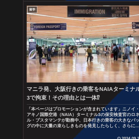
留学
マニラ発、大阪行きの乗客をNAIAターミナ
3で拘束！その理由とは一体⁉
「本ページはプロモーションが含まれています」ニノイ
アキノ国際空港（NAIA）ターミナル3の保安検査官のロ
ル・ブスタマンテが勤務中、日本行きの乗客の大きなバ
グの中に大量の束らしきものを発見したらしく、さらに
しい検査の結果、およそ50万...
2024.09.