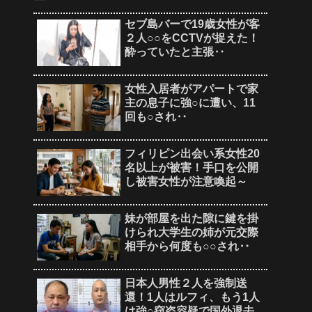
セブ島バーで19歳女性が客
２人○○をCCTVが捉えた！
酔っていたと主張‥
女性入居者がアパートで家
主の息子に強○に遭い、11
回も○され‥
フィリピン出会い系女性20
名以上が被害！手口を公開
し被害女性が注意喚起～
妹が部屋を出た隙に鍵を掛
けられ大学生の姉が元交際
相手から何度も○○され‥
日本人男性２人を強制送
還！1人はルフィ、もう1人
は強○窃盗容疑で国外退去