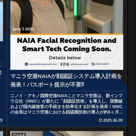
の
ン
間
マニラ空港NAIAが顔認証システム導入計画を
ナ
り
発表！パスポート提示が不要⁉
ニノイ・アキノ国際空港NAIAことマニラ空港は、新インフ
ラ公社（NNIC）が新たに「顔認証技術」を導入し、国際線
および国内線旅客の手続きを効率化する計画を発表！NNIC
の会長はマニラ空港における顔認識技術の導入が約6ヶ月以
内に実現すると、マ...
29
2025.06.09
ニュース