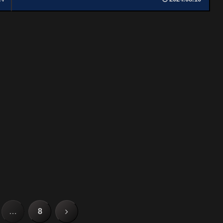
次
…
8