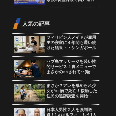
人気の記事
フィリピン人メイドが雇用
主の寝室に４年間も通い続
けた結果・・シンガポール
セブ島マッサージを装い性
的サービス！裏メニューで
まさかの○○されて‥(恥
まさか？アレを舐められ少
女が○○病で死亡！接触した
住民の追跡調査を開始‥
日本人男性２人を強制送
還！1人はルフィ、もう1人