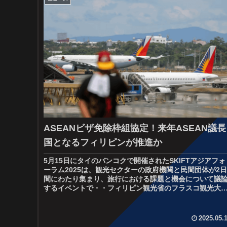
ASEANビザ免除枠組協定！来年ASEAN議長
国となるフィリピンが推進か
5月15日にタイのバンコクで開催されたSKIFTアジアフォ
ーラム2025は、観光セクターの政府機関と民間団体が2日
間にわたり集まり、旅行における課題と機会について議
するイベントで・・フィリピン観光省のフラスコ観光大
は、中東の湾岸協力会議...
2025.05.