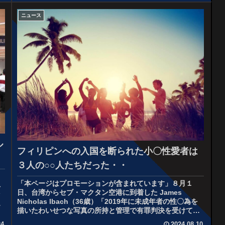
ニュース
ル
フィリピンへの入国を断られた小〇性愛者は
３人の○○人たちだった・・
・
「本ページはプロモーションが含まれています」８月１
ネ
日、台湾からセブ・マクタン空港に到着した James
ッ
Nicholas Ibach（36歳）「2019年に未成年者の性〇為を
詳
描いたわいせつな写真の所持と管理で有罪判決を受けてい
た」続いてグア...
24
2024.08.10