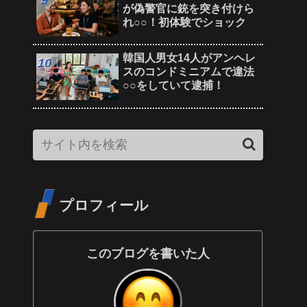
が偽警官に銃を突き付けら
れ○○！初体験でショック
韓国人男女14人がアンヘレ
スのコンドミニアムで違法
○○をしていて逮捕！
プロフィール
このブログを書いた人