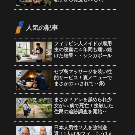
人気の記事
フィリピン人メイドが雇用
主の寝室に４年間も通い続
けた結果・・シンガポール
セブ島マッサージを装い性
的サービス！裏メニューで
まさかの○○されて‥(恥
まさか？アレを舐められ少
女が○○病で死亡！接触した
住民の追跡調査を開始‥
日本人男性２人を強制送
還！1人はルフィ、もう1人