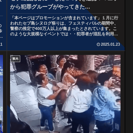
が
から犯罪グループがやってきた…
「本ページはプロモーションが含まれています」１月に行
われたセブ島シヌログ祭りは、フェスティバルの期間中、
の
警察の推定で400万人以上が集まったとされています。こ
歩
のような大規模なイベントでは・・犯罪者が混乱を利用し
彼
て不正行為のスリ・置き引き等を...
11
2025.01.23
観光