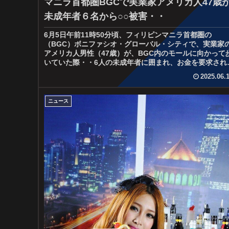
マニラ首都圏BGCで実業家アメリカ人47歳
未成年者６名から○○被害・・
6月5日午前11時50分頃、フィリピンマニラ首都圏の
（BGC）ボニファシオ・グローバル・シティで、実業家
アメリカ人男性（47歳）が、BGC内のモールに向かって
いていた際・・6人の未成年者に囲まれ、お金を要求され
がお金を渡そうとした時、...
2025.06.
ニュース