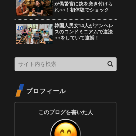
が偽警官に銃を突き付けら
れ○○！初体験でショック
韓国人男女14人がアンヘレ
スのコンドミニアムで違法
○○をしていて逮捕！
プロフィール
このブログを書いた人