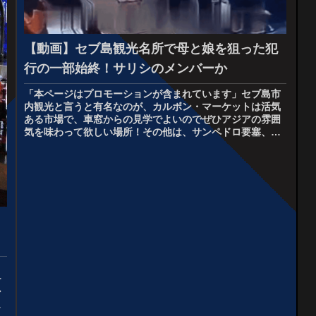
【動画】セブ島観光名所で母と娘を狙った犯
行の一部始終！サリシのメンバーか
「本ページはプロモーションが含まれています」セブ島市
内観光と言うと有名なのが、カルボン・マーケットは活気
ある市場で、車窓からの見学でよいのでぜひアジアの雰囲
気を味わって欲しい場所！その他は、サンペドロ要塞、マ
ゼランクロス（十字架）に続いて外...
９
テ
ン
に