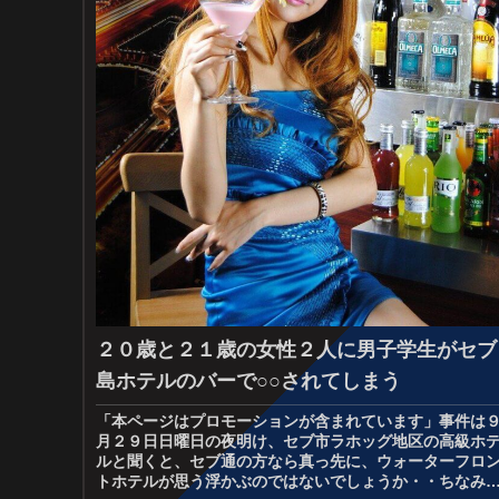
２０歳と２１歳の女性２人に男子学生がセブ
島ホテルのバーで○○されてしまう
「本ページはプロモーションが含まれています」事件は
月２９日日曜日の夜明け、セブ市ラホッグ地区の高級ホ
ルと聞くと、セブ通の方なら真っ先に、ウォーターフロ
トホテルが思う浮かぶのではないでしょうか・・ちなみ