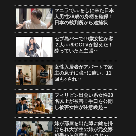
マニラで○○をしに来た日本
人男性38歳の身柄を確保！
日本の裁判所から逮捕状
セブ島バーで19歳女性が客
２人○○をCCTVが捉えた！
酔っていたと主張‥
女性入居者がアパートで家
主の息子に強○に遭い、11
回も○され‥
フィリピン出会い系女性20
名以上が被害！手口を公開
し被害女性が注意喚起～
妹が部屋を出た隙に鍵を掛
けられ大学生の姉が元交際
相手から何度も○○され‥