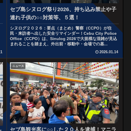
セブ島シヌログ祭り2026、持ち込み禁止や子
連れ子供の○○対策等、５選！
シヌログ２０２６：要点（まとめ）警察（CCPO）が住
民・来訪者へ出した安全リマインダー！Cebu City Police
Office（CCPO）は、Sinulog 2026で大規模な混雑が見込
まれることを踏まえ、外出前・移動中・会場での基...
21
2026.01.14
ニュース
セブ島観光客に○○した２０人を逮捕！マニラ