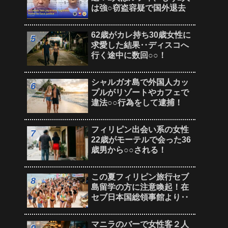
は強○窃盗容疑で国外退去
62歳がカレ持ち30歳女性に
求愛した結果‥ディスコへ
行く途中に数回○○！
シャルガオ島で外国人カッ
プルがリゾートやカフェで
違法○○行為をして逮捕！
フィリピン出会い系の女性
22歳がモーテルで会った36
歳男から○○される！
この夏フィリピン旅行セブ
島留学の方に注意喚起！在
セブ日本国総領事館より‥
マニラのバーで女性客２人