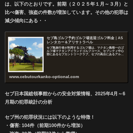
は、以下のとおりです。前期（２０２５年１月～３月）と
比べ傷害、強盗の件数が増加しています。その他の犯罪は
減少傾向にある・・
セブ島ゴルフ予約ゴルフ場送迎ゴルフ料金｜AS
レンタカー＆アリサトラベル
セブ島旅行者が利用するゴルフ場は、マクタン島唯一のゴ
ルフ場マクタンアイランドゴルフコース、セブシティ中心
部にあるセブカントリークラブ、セブの高台にあるアルタ
ビスタ、いずれも日本から予約をすると高額ですが、現地
予約ならお任せください！ゴルフ場...
www.cebutourkanko-optional.com
セブ日本国総領事館からの安全対策情報、2025年4月～6
月期の犯罪統計の分析
セブ州の犯罪状況には以下のような特徴！
・
傷害
: 104件（前期100件から増加）