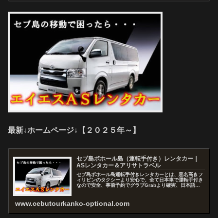
最新↓ホームページ↓【２０２５年～】
セブ島ボホール島（運転手付き）レンタカー｜
ASレンタカー＆アリサトラベル
セブ島ボホール島運転手付きレンタカーとは、悪名高きフ
ィリピンのタクシーより安心で、全て日本車で運転手付き
なので安全、事前予約でグラブGrabより確実、日本語で
お問い合わせから予約まで出来るので快適、セブを熟知し
たスタッフがアドバイスおよびコ...
www.cebutourkanko-optional.com