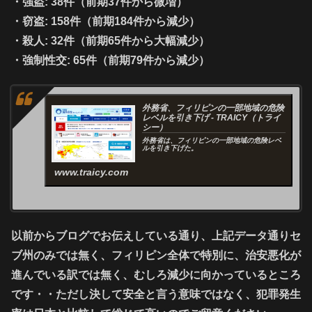
・
強盗
: 38件（前期37件から微増）
・
窃盗
: 158件（前期184件から減少）
・
殺人
: 32件（前期65件から大幅減少）
・
強制性交
: 65件（前期79件から減少）
外務省、フィリピンの一部地域の危険
レベルを引き下げ - TRAICY（トライ
シー）
外務省は、フィリピンの一部地域の危険レベ
ルを引き下げた。
www.traicy.com
以前からブログでお伝えしている通り、上記データ通りセ
ブ州のみでは無く、フィリピン全体で特別に、治安悪化が
進んでいる訳では無く、むしろ減少に向かっているところ
です・・ただし決して安全と言う意味ではなく、犯罪発生