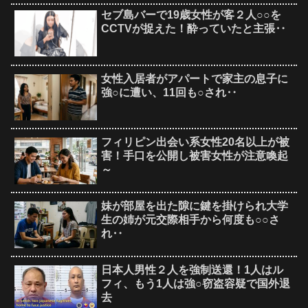
セブ島バーで19歳女性が客２人○○を
CCTVが捉えた！酔っていたと主張‥
女性入居者がアパートで家主の息子に
強○に遭い、11回も○され‥
フィリピン出会い系女性20名以上が被
害！手口を公開し被害女性が注意喚起
～
妹が部屋を出た隙に鍵を掛けられ大学
生の姉が元交際相手から何度も○○さ
れ‥
日本人男性２人を強制送還！1人はル
フィ、もう1人は強○窃盗容疑で国外退
去