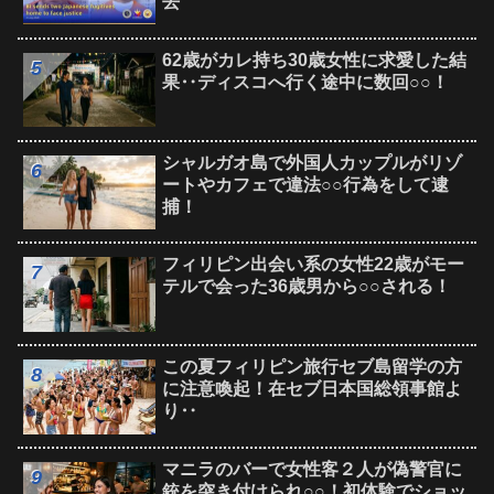
去
62歳がカレ持ち30歳女性に求愛した結
果‥ディスコへ行く途中に数回○○！
シャルガオ島で外国人カップルがリゾ
ートやカフェで違法○○行為をして逮
捕！
フィリピン出会い系の女性22歳がモー
テルで会った36歳男から○○される！
この夏フィリピン旅行セブ島留学の方
に注意喚起！在セブ日本国総領事館よ
り‥
マニラのバーで女性客２人が偽警官に
銃を突き付けられ○○！初体験でショッ