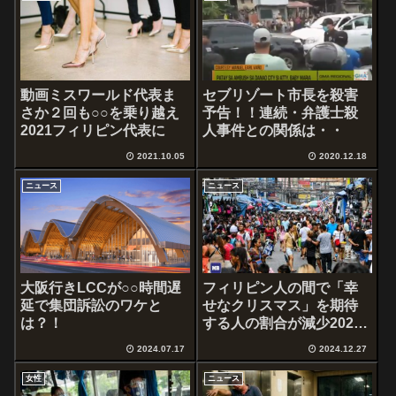
動画ミスワールド代表ま
セブリゾート市長を殺害
さか２回も○○を乗り越え
予告！！連続・弁護士殺
2021フィリピン代表に
人事件との関係は・・
2021.10.05
2020.12.18
ニュース
ニュース
大阪行きLCCが○○時間遅
フィリピン人の間で「幸
延で集団訴訟のワケと
せなクリスマス」を期待
は？！
する人の割合が減少2024
年
2024.07.17
2024.12.27
女性
ニュース