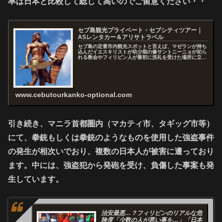
率は日本と比較して総じて高いのでご留意ください・・
セブ島観光プライベート・セブシティツアー｜
ASレンタカー＆アリサトラベル
セブ島の定番市内観光スポットと言えば、マゼランが持ち
込んだイエスキリストが幼少期の像サントニーニョが祀ら
れる教会やフィリピン人が最初に洗礼を受けた場所に立つ
マゼランクロス（十字架）と要塞ポートサンペドロ、活気
溢れるカルボンマーケット市場！マ...
www.cebutourkanko-optional.com
引き続き、マニラ首都圏内（マカティ市、タギッグ市等）
にて、拳銃もしくは拳銃のようなものを使用した強盗事件
の発生が相次いでおり、複数の日本人が被害に遭っており
ます。中には、強盗犯から発砲を受け、負傷した事案も発
生しています。
治安最悪…？フィリピンのリアルな危
険度「少数の人が悪い事を…」「日本