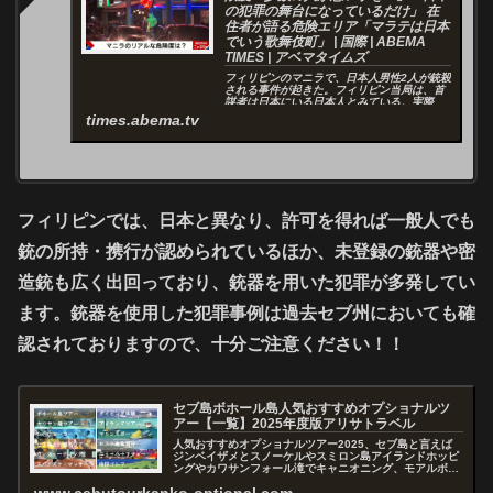
の犯罪の舞台になっているだけ」 在
住者が語る危険エリア「マラテは日本
でいう歌舞伎町」 | 国際 | ABEMA
TIMES | アベマタイムズ
フィリピンのマニラで、日本人男性2人が銃殺
される事件が起きた。フィリピン当局は、首
謀者は日本にいる日本人とみている。実際、
フィリピンの治安は良くないのか。ABEMA的
times.abema.tv
ニュースショーでは、マニラ在住者や事情通
たちに話を聞いた。 マニラはフィリ...
フィリピンでは、日本と異なり、許可を得れば一般人でも
銃の所持・携行が認められているほか、未登録の銃器や密
造銃も広く出回っており、銃器を用いた犯罪が多発してい
ます。銃器を使用した犯罪事例は過去セブ州においても確
認されておりますので、十分ご注意ください！！
セブ島ボホール島人気おすすめオプショナルツ
アー【一覧】2025年度版アリサトラベル
人気おすすめオプショナルツアー2025、セブ島と言えば
ジンベイザメとスノーケルやスミロン島アイランドホッピ
ングやカワサンフォール滝でキャニオニング、モアルボア
ルではウミガメやイワシトルネード見学、体験ダイビング
やボホール島観光、セブ市内観光...