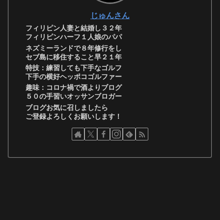
じゅんさん
フィリピン人妻と結婚し３２年
フィリピンハーフ１人娘のパパ
ネズミーランドで８年修行をし
セブ島に移住すること早２１年
特技：練習しても下手なゴルフ
下手の横好ヘッポコゴルファー
趣味：コロナ禍で酒よりブログ
５０の手習いオッサンブロガー
ブログお気に召しましたら
ご登録よろしくお願いします！