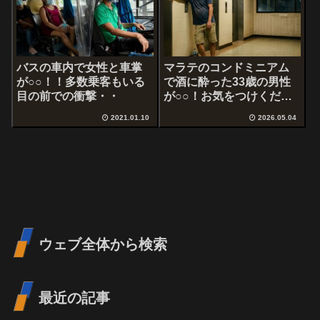
バスの車内で女性と車掌
マラテのコンドミニアム
が○○！！多数乗客もいる
で酒に酔った33歳の男性
目の前での衝撃・・
が○○！お気をつけくださ
い
2021.01.10
2026.05.04
ウェブ全体から検索
最近の記事