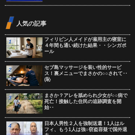
人気の記事
フィリピン人メイドが雇用主の寝室に
４年間も通い続けた結果・・シンガポ
ール
セブ島マッサージを装い性的サービ
ス！裏メニューでまさかの○○されて‥
(恥
まさか？アレを舐められ少女が○○病で
死亡！接触した住民の追跡調査を開
始‥
日本人男性２人を強制送還！1人はル
フィ、もう1人は強○窃盗容疑で国外退