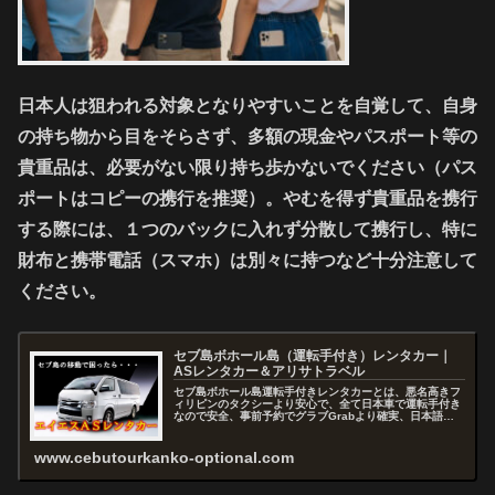
日本人は狙われる対象となりやすいことを自覚して、自身
の持ち物から目をそらさず、多額の現金やパスポート等の
貴重品は、必要がない限り持ち歩かないでください（パス
ポートはコピーの携行を推奨）。やむを得ず貴重品を携行
する際には、１つのバックに入れず分散して携行し、特に
財布と携帯電話（スマホ）は別々に持つなど十分注意して
ください。
セブ島ボホール島（運転手付き）レンタカー｜
ASレンタカー＆アリサトラベル
セブ島ボホール島運転手付きレンタカーとは、悪名高きフ
ィリピンのタクシーより安心で、全て日本車で運転手付き
なので安全、事前予約でグラブGrabより確実、日本語で
お問い合わせから予約まで出来るので快適、セブを熟知し
たスタッフがアドバイスおよびコ...
www.cebutourkanko-optional.com