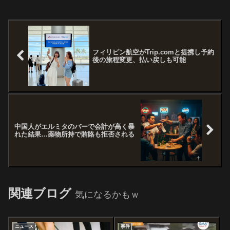
フィリピン航空がTrip.comと提携し予約
後の旅程変更、払い戻しも可能
中国人がエルミタのバーで会計が高く暴
れた結果…薬物所持で賄賂も拒否される
関連ブログ
気になるかもｗ
ニュース
事件