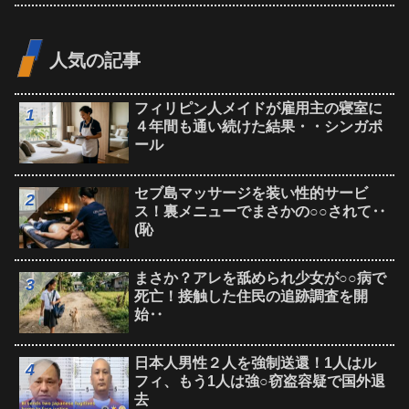
人気の記事
フィリピン人メイドが雇用主の寝室に
４年間も通い続けた結果・・シンガポ
ール
セブ島マッサージを装い性的サービ
ス！裏メニューでまさかの○○されて‥
(恥
まさか？アレを舐められ少女が○○病で
死亡！接触した住民の追跡調査を開
始‥
日本人男性２人を強制送還！1人はル
フィ、もう1人は強○窃盗容疑で国外退
去