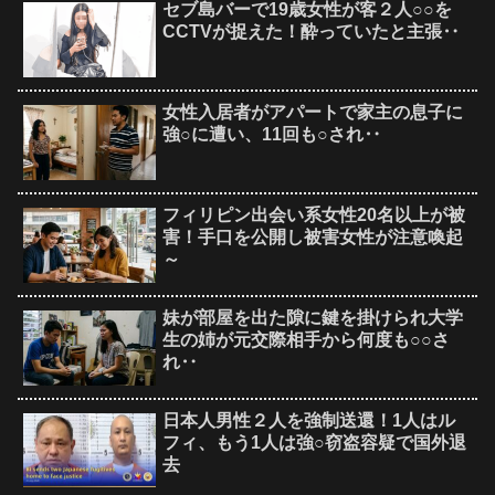
セブ島バーで19歳女性が客２人○○を
CCTVが捉えた！酔っていたと主張‥
女性入居者がアパートで家主の息子に
強○に遭い、11回も○され‥
フィリピン出会い系女性20名以上が被
害！手口を公開し被害女性が注意喚起
～
妹が部屋を出た隙に鍵を掛けられ大学
生の姉が元交際相手から何度も○○さ
れ‥
日本人男性２人を強制送還！1人はル
フィ、もう1人は強○窃盗容疑で国外退
去