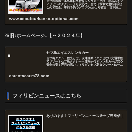
セブ島ボホール島運転手付きレンタカーとは、悪名高きフ
ィリピンのタクシーより安心で、全て日本車で運転手付き
なので安全、事前予約でグラブGrabより確実、日本語で
お問い合わせから予約まで出来るので快適、セブを熟知し
たスタッフがアドバイスおよびコ...
www.cebutourkanko-optional.com
※旧↓ホームページ↓【～２０２４年】
セブ島エイエスレンタカー
セブ島タクシー観光とは、現地移動に欠かせない交通手段
でリゾートセブ島タクシー＝運転手付きレンタカーが安心
安全格安！評判の悪いフィリピンセブ島タクシーとは一味
違うエイエスＡＳレンタカーをぜひご利用ください！...
asrentacar.m78.com
フィリピンニュースはこちら
ありのまま！フィリピンニュース＠セブ島発信 |