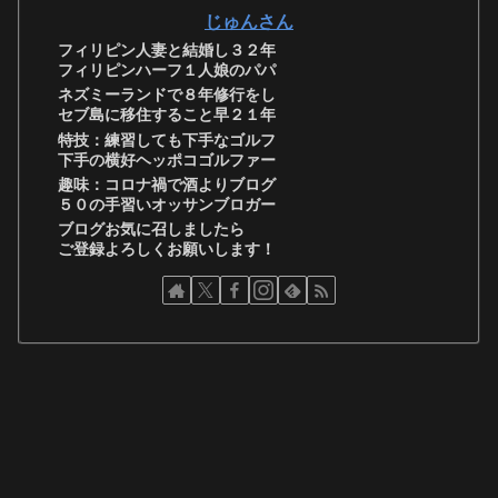
じゅんさん
フィリピン人妻と結婚し３２年
フィリピンハーフ１人娘のパパ
ネズミーランドで８年修行をし
セブ島に移住すること早２１年
特技：練習しても下手なゴルフ
下手の横好ヘッポコゴルファー
趣味：コロナ禍で酒よりブログ
５０の手習いオッサンブロガー
ブログお気に召しましたら
ご登録よろしくお願いします！