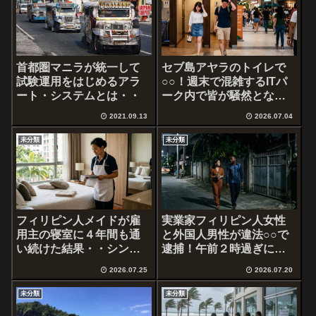
首都圏マニラが統一して
セブ島アヤラのトイレで
試験運用をはじめるアラ
○○！週末で混雑するITパ
ート・システムとは・・
ーク内で皆が騒然とな
る‥
2021.09.13
2026.07.04
未分類
未分類
フィリピン人メイドが雇
実業家フィリピン人女性
用主の寝室に４年間も通
と外国人男性が違法○○で
い続けた結果・・シンガ
逮捕！午前２時過ぎにし
ポール
ゃぶ
2026.07.25
2026.07.20
未分類
未分類