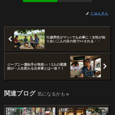
じゅんさん
51歳男性がマン○でもめ事に！女性が知
り合い二人の目の前で××される・・
ジープニー運転手が突然○○！2人の看護
師が‥人生変わる出来事とは一体？！
関連ブログ
気になるかもｗ
未分類
未分類