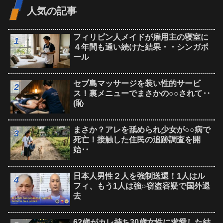
人気の記事
フィリピン人メイドが雇用主の寝室に
４年間も通い続けた結果・・シンガポ
ール
セブ島マッサージを装い性的サービ
ス！裏メニューでまさかの○○されて‥
(恥
まさか？アレを舐められ少女が○○病で
死亡！接触した住民の追跡調査を開
始‥
日本人男性２人を強制送還！1人はル
フィ、もう1人は強○窃盗容疑で国外退
去
62歳がカレ持ち30歳女性に求愛した結