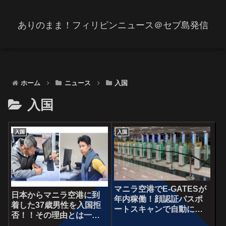
ありのまま！フィリピンニュース＠セブ島発信
ホーム
ニュース
入国
入国
入国
入国
マニラ空港でE-GATESが
日本からマニラ空港に到
年内稼働！顔認証パスポ
着した37歳男性を入国拒
ートスキャンで自動に…
否！！その理由とは一
体！？