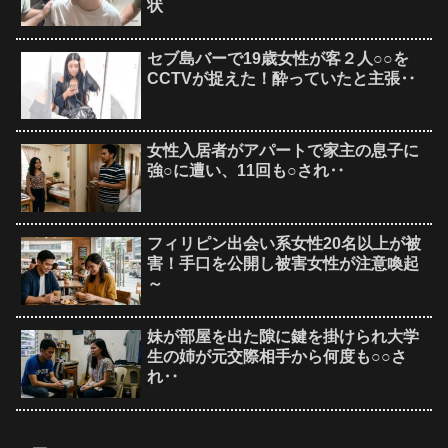
状
セブ島バーで19歳女性が客２人○○を
CCTVが捉えた！酔っていたと主張‥
女性入居者がアパートで家主の息子に
強○に遭い、11回も○され‥
フィリピン出会い系女性20名以上が被
害！手口を公開し被害女性が注意喚起
～
妹が部屋を出た隙に鍵を掛けられ大学
生の姉が元交際相手から何度も○○さ
れ‥