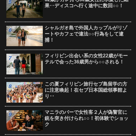
果‥ディスコへ行く途中に数回○○！
シャルガオ島で外国人カップルがリゾ
ートやカフェで違法○○行為をして逮
捕！
フィリピン出会い系の女性22歳がモー
テルで会った36歳男から○○される！
この夏フィリピン旅行セブ島留学の方
に注意喚起！在セブ日本国総領事館よ
り‥
マニラのバーで女性客２人が偽警官に
銃を突き付けられ○○！初体験でショッ
ク