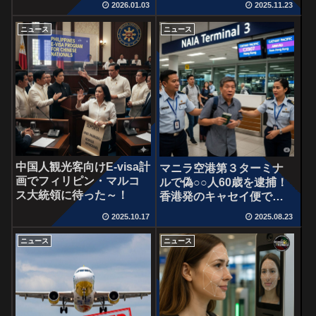
2026.01.03
2025.11.23
ニュース
ニュース
中国人観光客向けE-visa計
マニラ空港第３ターミナ
画でフィリピン・マルコ
ルで偽○○人60歳を逮捕！
ス大統領に待った～！
香港発のキャセイ便で到
着
2025.10.17
2025.08.23
ニュース
ニュース