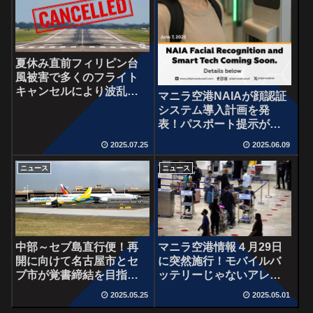
夏休み直前フィリピン台
風被害で多くのフライト
キャンセルにより波乱の
マニラ空港NAIAが顔認証
幕開け
システム導入計画を発
表！パスポート提示が不
要⁉
2025.07.25
2025.06.09
ニュース
ニュース
中部～セブ島直行便！再
マニラ空港情報４月29日
開に向けて名古屋市とセ
に突然施行！モバイルバ
ブ市が覚書締結を目指す
ッテリーじゃないアレと
計画
は？
2025.05.25
2025.05.01