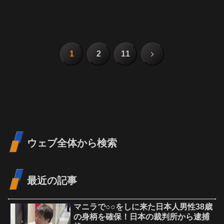
次
1
2
11
へ
ウェブ全体から検索
最近の記事
マニラで○○をしに来た日本人男性38歳
の身柄を確保！日本の裁判所から逮捕