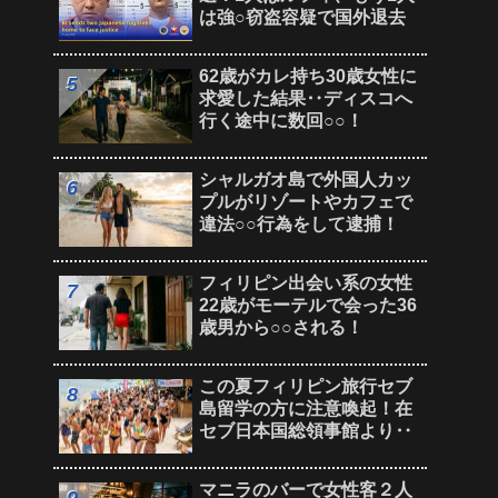
は強○窃盗容疑で国外退去
62歳がカレ持ち30歳女性に
求愛した結果‥ディスコへ
行く途中に数回○○！
シャルガオ島で外国人カッ
プルがリゾートやカフェで
違法○○行為をして逮捕！
フィリピン出会い系の女性
22歳がモーテルで会った36
歳男から○○される！
この夏フィリピン旅行セブ
島留学の方に注意喚起！在
セブ日本国総領事館より‥
マニラのバーで女性客２人