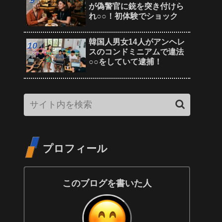
が偽警官に銃を突き付けら
れ○○！初体験でショック
韓国人男女14人がアンヘレ
スのコンドミニアムで違法
○○をしていて逮捕！
プロフィール
このブログを書いた人