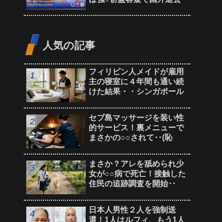
人気の記事
フィリピン人メイドが雇用
主の寝室に４年間も通い続
けた結果・・シンガポール
セブ島マッサージを装い性
的サービス！裏メニューで
まさかの○○されて‥(恥
まさか？アレを舐められ少
女が○○病で死亡！接触した
住民の追跡調査を開始‥
日本人男性２人を強制送
還！1人はルフィ、もう1人