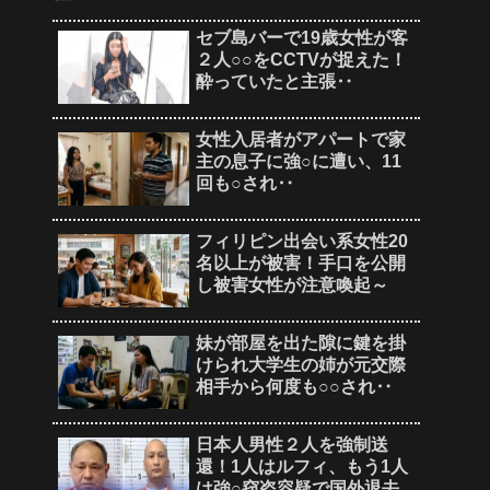
セブ島バーで19歳女性が客
２人○○をCCTVが捉えた！
酔っていたと主張‥
女性入居者がアパートで家
主の息子に強○に遭い、11
回も○され‥
フィリピン出会い系女性20
名以上が被害！手口を公開
し被害女性が注意喚起～
妹が部屋を出た隙に鍵を掛
けられ大学生の姉が元交際
相手から何度も○○され‥
日本人男性２人を強制送
還！1人はルフィ、もう1人
は強○窃盗容疑で国外退去