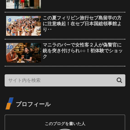
この夏フィリピン旅行セブ島留学の方
に注意喚起！在セブ日本国総領事館よ
り‥
マニラのバーで女性客２人が偽警官に
銃を突き付けられ○○！初体験でショッ
ク
プロフィール
このブログを書いた人