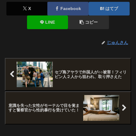
X
Facebook
はてブ
LINE
コピー
じゅんさん
セブ島アヤラで外国人が○○被害！フィリ
ピン人２人から狙われ、取り押さえた
意識を失った女性がモーテルで目を覚ま
すと警察官から性的暴行を受けていた！