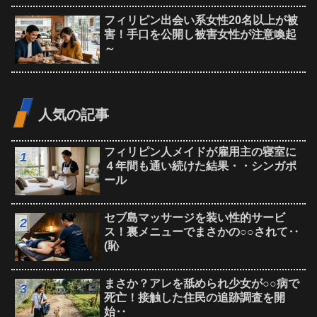
フィリピン出会い系女性20名以上が被
害！手口を公開し被害女性が注意喚起
～
人気の記事
フィリピン人メイドが雇用主の寝室に
４年間も通い続けた結果・・シンガポ
ール
セブ島マッサージを装い性的サービ
ス！裏メニューでまさかの○○されて‥
(恥
まさか？アレを舐められ少女が○○病で
死亡！接触した住民の追跡調査を開
始‥