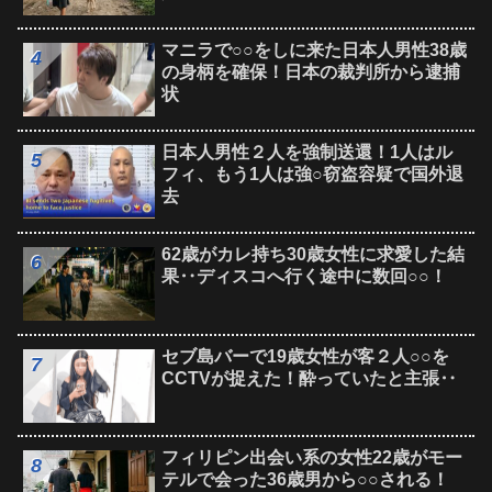
マニラで○○をしに来た日本人男性38歳
の身柄を確保！日本の裁判所から逮捕
状
日本人男性２人を強制送還！1人はル
フィ、もう1人は強○窃盗容疑で国外退
去
62歳がカレ持ち30歳女性に求愛した結
果‥ディスコへ行く途中に数回○○！
セブ島バーで19歳女性が客２人○○を
CCTVが捉えた！酔っていたと主張‥
フィリピン出会い系の女性22歳がモー
テルで会った36歳男から○○される！