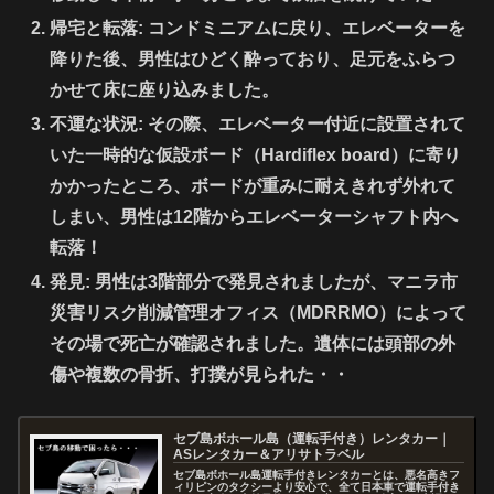
帰宅と転落:
コンドミニアムに戻り、エレベーターを
降りた後、男性はひどく酔っており、足元をふらつ
かせて床に座り込みました。
不運な状況:
その際、エレベーター付近に設置されて
いた
一時的な仮設ボード（Hardiflex board）に寄り
かかったところ、ボードが重みに耐えきれず外れて
しまい、男性は12階からエレベーターシャフト内へ
転落
！
発見:
男性は3階部分で発見されましたが、マニラ市
災害リスク削減管理オフィス（MDRRMO）によって
その場で死亡が確認されました。遺体には頭部の外
傷や複数の骨折、打撲が見られた・・
セブ島ボホール島（運転手付き）レンタカー｜
ASレンタカー＆アリサトラベル
セブ島ボホール島運転手付きレンタカーとは、悪名高きフ
ィリピンのタクシーより安心で、全て日本車で運転手付き