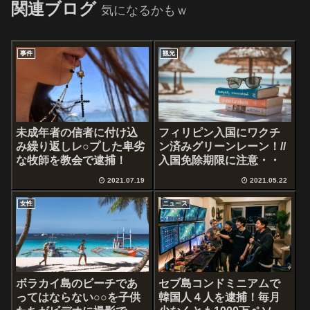
関連ブログ
気になるかもｗ
事件
観光
未成年者の信者に付け込
フィリピン入国にワクチ
み繰り返しレ○プした卑劣
ン済みグリーンレーン！//
な牧師を教会で逮捕！
入国免除期限に注意・・
2021.07.19
2021.05.22
女性
ニュース
ボラカイ島のビーチであ
セブ島コンドミニアムで
ってはならない○○を子供
韓国人４人を逮捕！毎月