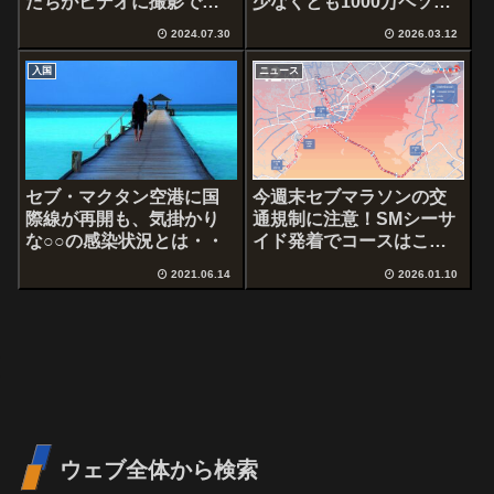
たちがビデオに撮影で騒
少なくとも1000万ペソ稼
然！
ぐ
2024.07.30
2026.03.12
入国
ニュース
セブ・マクタン空港に国
今週末セブマラソンの交
際線が再開も、気掛かり
通規制に注意！SMシーサ
な○○の感染状況とは・・
イド発着でコースはこち
ら！
2021.06.14
2026.01.10
ウェブ全体から検索