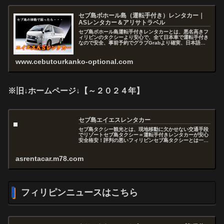
セブ島ボホール島（運転手付き）レンタカー｜
ASレンタカー＆アリサトラベル
セブ島ボホール島運転手付きレンタカーとは、悪名高きフ
ィリピンのタクシーより安心で、全て日本車で運転手付き
なので安全、事前予約でグラブGrabより確実、日本語で
お問い合わせから予約まで出来るので快適、セブを熟知し
たスタッフがアドバイスおよびコ...
www.cebutourkanko-optional.com
※旧↓ホームページ↓【～２０２４年】
セブ島エイエスレンタカー
セブ島タクシー観光とは、現地移動に欠かせない交通手段
でリゾートセブ島タクシー＝運転手付きレンタカーが安心
安全格安！評判の悪いフィリピンセブ島タクシーとは一味
違うエイエスＡＳレンタカーをぜひご利用ください！...
asrentacar.m78.com
フィリピンニュースはこちら