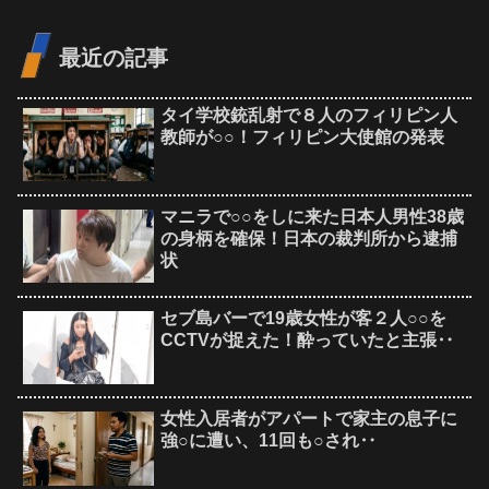
最近の記事
タイ学校銃乱射で８人のフィリピン人
教師が○○！フィリピン大使館の発表
マニラで○○をしに来た日本人男性38歳
の身柄を確保！日本の裁判所から逮捕
状
セブ島バーで19歳女性が客２人○○を
CCTVが捉えた！酔っていたと主張‥
女性入居者がアパートで家主の息子に
強○に遭い、11回も○され‥